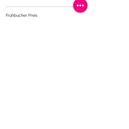
Frühbucher Preis
599,00 €
+14,98 € Ticket-Servicegebühr
Digital Detox Ticket
699,00 €
+17,48 € Ticket-Servicegebühr
Diese Veranstaltung teilen