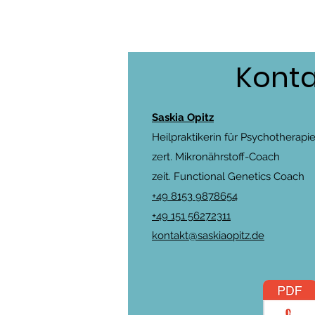
Konta
Saskia Opitz
Heilpraktikerin für Psychotherapi
zert. Mikronährstoff-Coach
zeit. Functional Genetics Coach
+49 8153 9878654
+49 151 56272311
kontakt@saskiaopitz.de