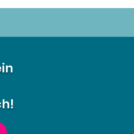
ein
ch!