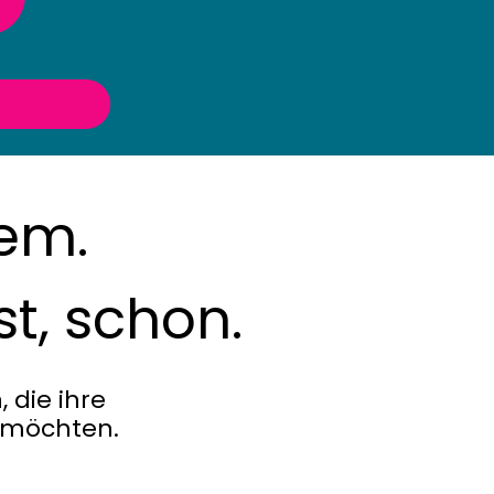
lem.
st, schon.
die ihre
n möchten.