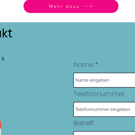
Mehr dazu
kt
e &
Name
Telefonnummer
Betreff